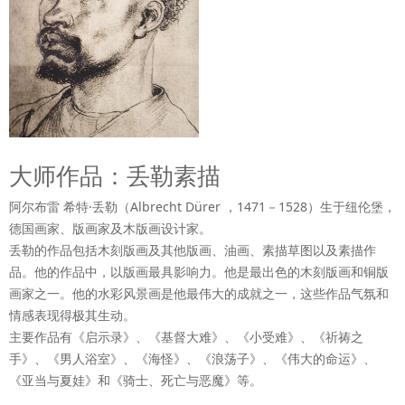
大师作品：丢勒素描
阿尔布雷 希特·丢勒（Albrecht Dürer ，1471－1528）生于
纽伦堡
，
德国画家、版画家及
木版画
设计家。
丢勒的作品包括
木刻版画
及其他
版画
、
油画
、
素描
草图以及
素描
作
品。他的作品中，以
版画
最具影响力。他是最出色的
木刻版画
和
铜版
画
家之一。他的
水彩风景画
是他最伟大的成就之一，这些作品气氛和
情感表现得极其生动。
主要作品有《
启示录
》、《基督大难》、《小受难》、《
祈祷之
手
》、《男人浴室》、《
海怪
》、《浪荡子》、《伟大的命运》、
《
亚当与夏娃
》和《骑士、死亡与恶魔》等。