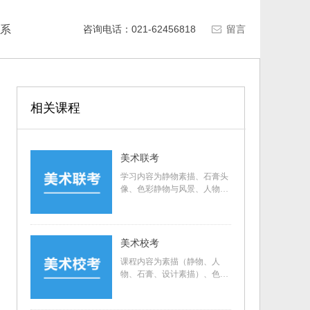
系
咨询电话：021-62456818
留言
ꂘ
相关课程
美术联考
学习内容为静物素描、石膏头
像、色彩静物与风景、人物速
写的临摹及写生。按照小班制
（15人以内）个性化教学，大
学美术老师辅导，主攻985、2
11美术设计类重点大学。美术
美术校考
及设计类的重点大学有：央
课程内容为素描（静物、人
美、国美、清美、川美等九大
物、石膏、设计素描）、色彩
美院；上海交大、东华大学、
（静物、人物彩头、风景、设
同济大学，上海大学等。
计色彩）、速写（人物、场