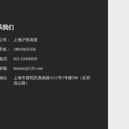
力；掌握相关技能，达到艺术
考级、中考高考的考试要求，
为进一步深造作准备。
系我们
公司：
上海沪美画室
手机：
18019435356
电话:
021-62456818
邮箱:
humeir@126.com
地址:
上海市普陀区真南路1111号5号楼508（近祁
连山路）