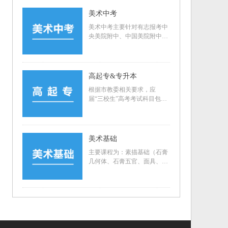
景、风景）、设计（图案基
础、效果图、主题创作等），
美术中考
上海生报考院校主要有：上海
美术中考主要针对有志报考中
音乐学院、上海戏剧学院、央
央美院附中、中国美院附中、
美、国美、清美、川美等九大
广美附中、西安美院附中、鲁
美院；非上海生报考院校主要
迅美院附中等八大美院附中；
有：东华大学、上海大学、上
以及报考上海戏剧学院附中等
海戏剧学院、上海音乐学院、
学校的初中学生；
上海视觉艺术学院、华东理工
高起专&专升本
大学以及央美、国美、清美、
根据市教委相关要求，应
川美等九大美院。
届“三校生”高考考试科目包括
市统一文化课考试和学校组织
的职业技能测试两部分：1.上
海市统一文化课考试：由上海
市教育考试院统一组织，科目
美术基础
包括语文、数学、外语，各10
主要课程为：素描基础（石膏
0分，满分300分；2.院校自主
几何体、石膏五官、面具、石
招生考试：由招生院校组织
膏头像、静物素描、人物头
（历年考试题型为素描、色彩
像）、色彩基础（水粉练习、
（创作、速写））；考试时间
水彩创作、彩铅动漫、色彩欣
一般为中三下学期三月份和五
赏）、艺术素养（名画讲解、
月份。
画家介绍、艺术基础理论
等），通过训练，逐步夯实学
生的美术基础，提高审美能